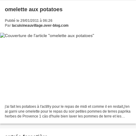
omelette aux potatoes
Publié le 29/01/2011 à 06:26
Par
lacuisineauvillage.over-blog.com
j'ai fait les potatoes à l'actifry pour le repas de midi et comme il en restait,j'en
ai garni une omelette pour le repas du soir petites pommes de terres paprika
herbes de Provence 1 càs d'huile bien laver les pommes de terre et les
couper en 4 les mettre...