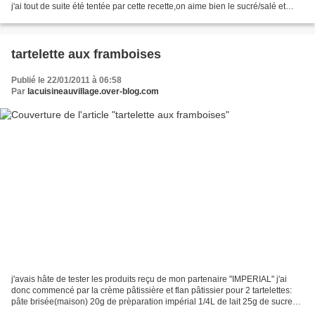
j'ai tout de suite été tentée par cette recette,on aime bien le sucré/salé et
mon mari m'a dit:"à refaire...
tartelette aux framboises
Publié le 22/01/2011 à 06:58
Par
lacuisineauvillage.over-blog.com
j'avais hâte de tester les produits reçu de mon partenaire "IMPERIAL" j'ai
donc commencé par la crème pâtissière et flan pâtissier pour 2 tartelettes:
pâte brisée(maison) 20g de prèparation impérial 1/4L de lait 25g de sucre
framboises(surgelées) laisser...