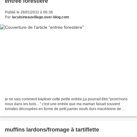
entrée forestière
Publié le 28/01/2011 à 06:38
Par
lacuisineauvillage.over-blog.com
je ne sais comment baptiser cette petite entrée,ça pourrait être:"prom'nons
nous dans les bois...." c'est une entrée que ma maman faisait souvent
tomates découpées en forme de petit panier oeufs durs macédoine de
légumes mayonnaise mélanger la macédoine...
muffins lardons/fromage à tartiflette