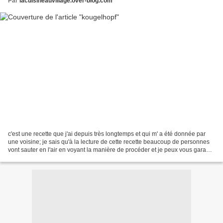
Par
lacuisineauvillage.over-blog.com
c'est une recette que j'ai depuis très longtemps et qui m' a été donnée par
une voisine; je sais qu'à la lecture de cette recette beaucoup de personnes
vont sauter en l'air en voyant la manière de procéder et je peux vous garantir
que ça marche!!le sel...