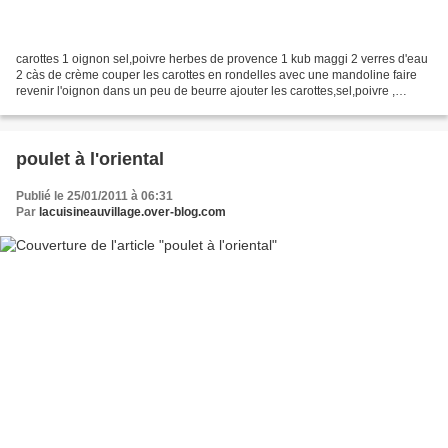
carottes 1 oignon sel,poivre herbes de provence 1 kub maggi 2 verres d'eau
2 càs de crème couper les carottes en rondelles avec une mandoline faire
revenir l'oignon dans un peu de beurre ajouter les carottes,sel,poivre ,
herbes de provence et le kub maggi...
poulet à l'oriental
Publié le 25/01/2011 à 06:31
Par
lacuisineauvillage.over-blog.com