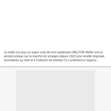
ce matin j'ai reçu un super colis de mon partenaire MELFOR Melfor est un
produit unique sur le marché du vinaigre depuis 1922;une recette originale
aromatisée au miel et à l'infusion de plantes.Ce condiment à l'aigreur
adoucie s'utilise comme du vinaigre...