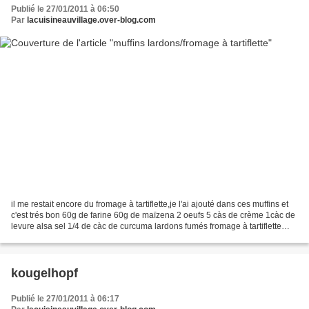
Publié le 27/01/2011 à 06:50
Par
lacuisineauvillage.over-blog.com
il me restait encore du fromage à tartiflette,je l'ai ajouté dans ces muffins et
c'est trés bon 60g de farine 60g de maïzena 2 oeufs 5 càs de crème 1càc de
levure alsa sel 1/4 de càc de curcuma lardons fumés fromage à tartiflette
coupé en morceaux mélanger...
kougelhopf
Publié le 27/01/2011 à 06:17