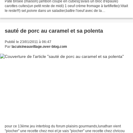
Pâte brisée (maison) jambon coupé en cubes(j'avais un bloc d'épaule)
carottes cuites(un petit reste de midi) 1 oeuf crème fromage à tartiflette(c'était
le reste!!!) sel,poivre dans un saladier,battre l'oeuf avec de la
crème,sel,poivre ajouter le jambon,les...
sauté de porc au caramel et sa polenta
Publié le 23/01/2011 à 06:47
Par
lacuisineauvillage.over-blog.com
pour ce 13ème jeu interblog du forum plaisirs gourmands,lunathan vient
"piocher" une recette chez moi et je vais "piocher" une recette chez chricou