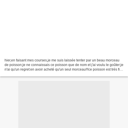
hier,en faisant mes courses,je me suis laissée tenter par un beau morceau
de poisson;je ne connaissais ce poisson que de nom et j'ai voulu le goûter;je
n'ai qu'un regret:en avoir acheté qu'un seul morceau!!!ce poisson est trés fin
avec un goût pas trop...