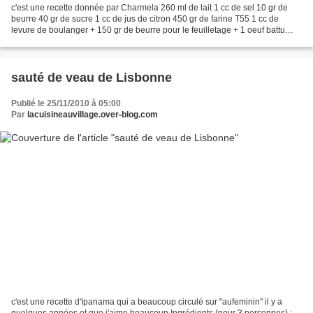
c'est une recette donnée par Charmela 260 ml de lait 1 cc de sel 10 gr de
beurre 40 gr de sucre 1 cc de jus de citron 450 gr de farine T55 1 cc de
levure de boulanger + 150 gr de beurre pour le feuilletage + 1 oeuf battu
pour le dorage Une fois le programme...
sauté de veau de Lisbonne
Publié le 25/11/2010 à 05:00
Par
lacuisineauvillage.over-blog.com
c'est une recette d'Ipanama qui a beaucoup circulé sur "aufeminin" il y a
quelques années et que j'aime beaucoup Ingrédients (pour 3 personnes) : -