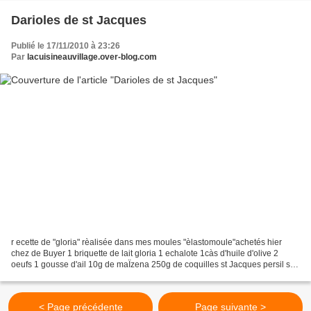
Darioles de st Jacques
Publié le 17/11/2010 à 23:26
Par
lacuisineauvillage.over-blog.com
r ecette de "gloria" rèalisée dans mes moules "èlastomoule"achetés hier
chez de Buyer 1 briquette de lait gloria 1 echalote 1càs d'huile d'olive 2
oeufs 1 gousse d'ail 10g de maÏzena 250g de coquilles st Jacques persil sel
et poivre prèchauffer le four...
< Page précédente
Page suivante >