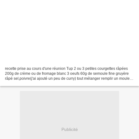
recette prise au cours d'une réunion Tup 2 ou 3 petites courgettes râpées
200g de crème ou de fromage blanc 3 oeufs 60g de semoule fine gruyère
râpé sel,poivre(j'ai ajouté un peu de curry) tout mélanger remplir un moule à
cake cuisson au micro onde 20...
Publicité