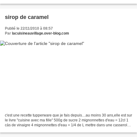
lait maïzena sel,poivre curcuma noix...
sirop de caramel
Publié le 22/11/2010 à 08:57
Par
lacuisineauvillage.over-blog.com
c'est une recette tupperware que je fais depuis....au moins 30 ans,elle est sur
le livre "cuisine avec ma fille" 500g de sucre 2 mignonnettes d'eau = 12cl 1
càs de vinaigre 4 mignonnettes d'eau = 1/4 de L mettre dans une casserole
le sucre,vinaigre,2...