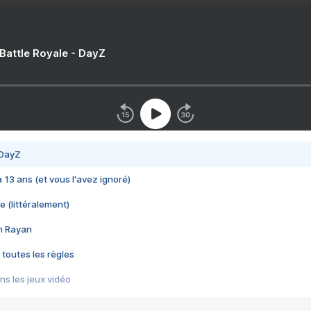
 Battle Royale - DayZ
 DayZ
 a 13 ans (et vous l'avez ignoré)
e (littéralement)
im Rayan
 toutes les règles
s les jeux vidéo
us choquant de Rockstar ? - Le scandale BULLY