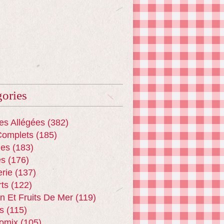
ories
es Allégées
(382)
Complets
(185)
es
(183)
es
(176)
erie
(137)
ts
(122)
n Et Fruits De Mer
(119)
s
(115)
omix
(105)