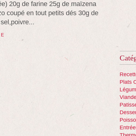
ée) 20g de farine 25g de maïzena
zo coupé en tout petits dés 30g de
sel,poivre...
TE
Catég
Recett
Plats 
Légum
Viand
Patiss
Desser
Poisso
Entrée
Therm