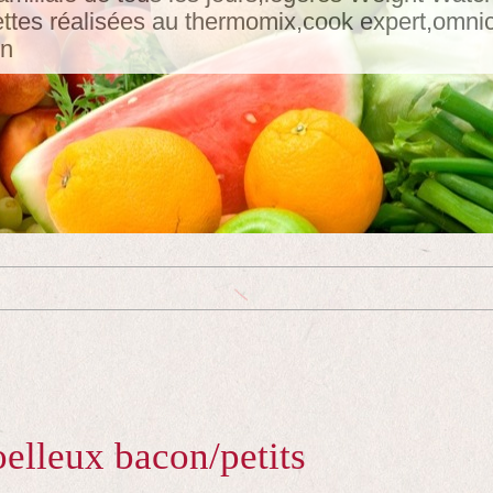
tes réalisées au thermomix,cook expert,omnicui
in
oelleux bacon/petits