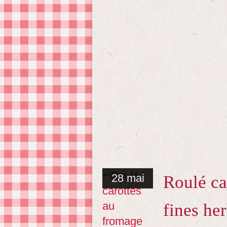
28 mai
Roulé ca
fines he