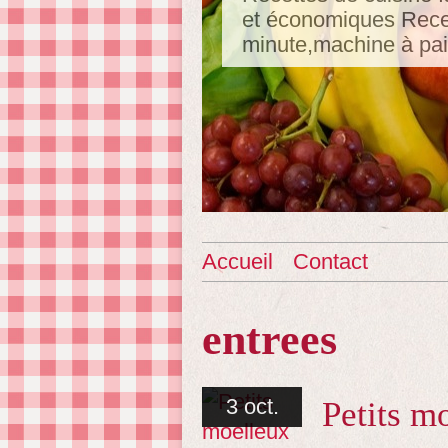
et économiques Recet
minute,machine à pa
Accueil
Contact
entrees
3 oct.
Petits m