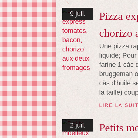
9 juil.
Pizza ex
chorizo 
Une pizza ra
liquide; Pou
farine 1 càc
bruggeman ou 
càs d'huile s
la taille) cou
LIRE LA SUI
2 juil.
Petits m