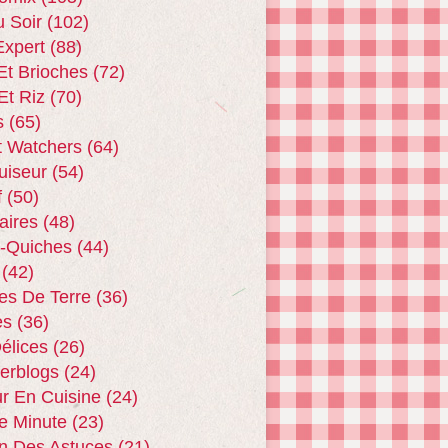
u Soir
(102)
xpert
(88)
Et Brioches
(72)
Et Riz
(70)
s
(65)
t Watchers
(64)
uiseur
(54)
f
(50)
aires
(48)
 -quiches
(44)
(42)
s De Terre
(36)
es
(36)
Délices
(26)
terblogs
(24)
r En Cuisine
(24)
e Minute
(23)
n Des Astuces
(21)