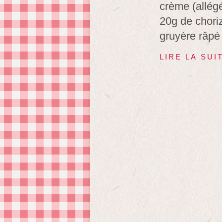
crème (allég
20g de chori
gruyère râpé 
LIRE LA SUI