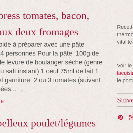
press tomates, bacon,
Recett
aux deux fromages
thermo
vitali
pide à préparer avec une pâte
r 4 personnes Pour la pâte: 100g de
 de levure de boulanger sèche (genre
Voir le
saft instant) 1 oeuf 75ml de lait 1
lacuis
el garniture: 2 ou 3 tomates (suivant
le port
pées...
Suiv
TE
oelleux poulet/légumes