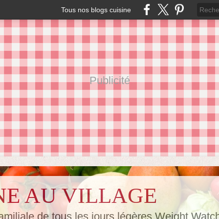
Tous nos blogs cuisine
Publicité
NE AU VILLAGE
amiliale de tous les jours,légères Weight Watc