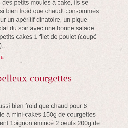
 des petits moules à cake, ils se
i bien froid que chaud! consommés
ur un apéritif dinatoire, un pique
plat du soir avec une bonne salade
petits cakes 1 filet de poulet (coupé
...
TE
oelleux courgettes
ussi bien froid que chaud pour 6
e à mini-cakes 150g de courgettes
ent 1oignon émincé 2 oeufs 200g de