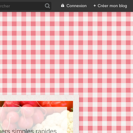
Connexion
+
Créer mon blog
hers,simples,rapides