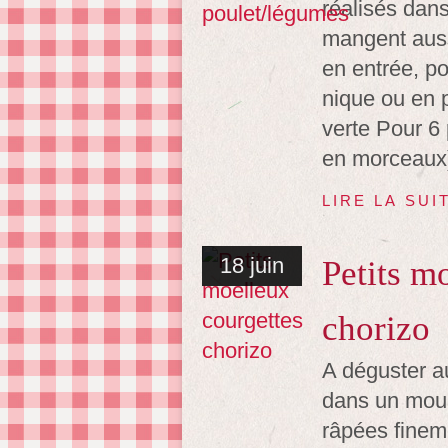
réalisés dans
mangent auss
en entrée, po
nique ou en 
verte Pour 6 
en morceaux)
LIRE LA SUI
18 juin
Petits m
chorizo
A déguster a
dans un moul
râpées finem