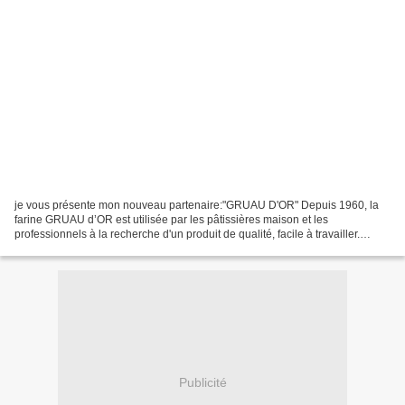
je vous présente mon nouveau partenaire:"GRUAU D'OR" Depuis 1960, la
farine GRUAU d’OR est utilisée par les pâtissières maison et les
professionnels à la recherche d'un produit de qualité, facile à travailler.
GRUAU D’OR a lancé en mars 2012 une nouvelle...
Publicité