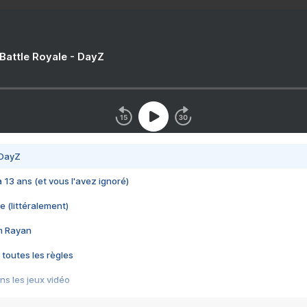
 Battle Royale - DayZ
 DayZ
 a 13 ans (et vous l'avez ignoré)
e (littéralement)
im Rayan
 toutes les règles
s les jeux vidéo
us choquant de Rockstar ? - Le scandale BULLY