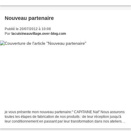
nombreux articles pour la maison,le jardin...
Nouveau partenaire
Publié le 20/07/2012 à 10:08
Par
lacuisineauvillage.over-blog.com
je vous présente mon nouveau partenaire:" CAPITAINE Nat" Nous assurons
toutes les étapes de fabrication de nos produits : de leur réception jusqu'à
leur conditionnement en passant par leur transformation dans nos ateliers
agréés. Il va s'en dire que travaillant...