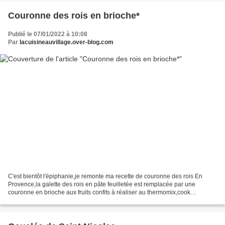
Couronne des rois en brioche*
Publié le 07/01/2022 à 10:08
Par
lacuisineauvillage.over-blog.com
C'est bientôt l'épiphanie,je remonte ma recette de couronne des rois En
Provence,la galette des rois en pâte feuilletée est remplacée par une
couronne en brioche aux fruits confits à réaliser au thermomix,cook
expert,machine à pain,robot ou à la main...