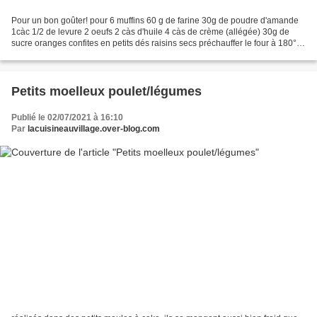
Pour un bon goûter! pour 6 muffins 60 g de farine 30g de poudre d'amande
1càc 1/2 de levure 2 oeufs 2 càs d'huile 4 càs de crème (allégée) 30g de
sucre oranges confites en petits dés raisins secs préchauffer le four à 180°
dans un saladier ou le bol d'un...
Petits moelleux poulet/légumes
Publié le 02/07/2021 à 16:10
Par
lacuisineauvillage.over-blog.com