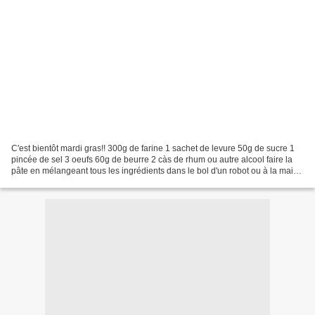
C'est bientôt mardi gras!! 300g de farine 1 sachet de levure 50g de sucre 1
pincée de sel 3 oeufs 60g de beurre 2 càs de rhum ou autre alcool faire la
pâte en mélangeant tous les ingrédients dans le bol d'un robot ou à la main
laisser un peu reposer la...