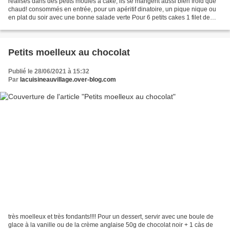
réalisés dans des petits moules à cake, ils se mangent aussi bien froid que
chaud! consommés en entrée, pour un apéritif dinatoire, un pique nique ou
en plat du soir avec une bonne salade verte Pour 6 petits cakes 1 filet de
poulet (coupé en morceaux)...
Petits moelleux au chocolat
Publié le 28/06/2021 à 15:32
Par
lacuisineauvillage.over-blog.com
très moelleux et très fondants!!!! Pour un dessert, servir avec une boule de
glace à la vanille ou de la crème anglaise 50g de chocolat noir + 1 càs de