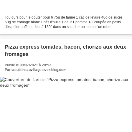
Toujours pour le goûter pour 6 75g de farine 1 càc de levure 40g de sucre
60g de fromage blanc 1 càs d'huile 1 oeuf 1 pomme 1/2 coupée en petits
dés préchauffer le four à 180° dans un saladier ou le bol d'un robot
mélanger tous les ingrédients de la pâte...
Pizza express tomates, bacon, chorizo aux deux
fromages
Publié le 09/07/2021 à 20:52
Par
lacuisineauvillage.over-blog.com