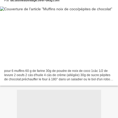
Par
lacuisineauvillage.over-blog.com
pour 6 muffins 60 g de farine 30g de poudre de noix de coco 1càc 1/2 de
levure 2 oeufs 2 càs d'huile 4 càs de crème (allégée) 30g de sucre pépites
de chocolat préchauffer le four à 180° dans un saladier ou le bol d'un robot
,mélanger tous les ingrédients...