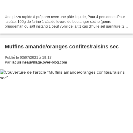
Une pizza rapide à préparer avec une pâte liquide; Pour 4 personnes Pour
la pâte: 100g de farine 1 càc de levure de boulanger sèche (genre
bruggeman ou saft instant) 1 oeuf 75ml de lait 1 càs d'huile sel garniture: 2
ou 3 tomates (suivant la taille) coupées...
Muffins amande/oranges confites/raisins sec
Publié le 03/07/2021 à 19:17
Par
lacuisineauvillage.over-blog.com