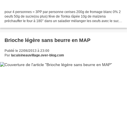
pour 4 personnes = 3PP par personne cerises 200g de fromage blanc 0% 2
oeufs 50g de sucre(ou plus) fève de Tonka râpée 10g de maïzena
préchauffer le four à 180° dans un saladier mélanger les oeufs avec le sucre
ajouter le fromage blanc , la maïzena et...
Brioche légère sans beurre en MAP
Publié le 22/06/2013 à 23:00
Par
lacuisineauvillage.over-blog.com