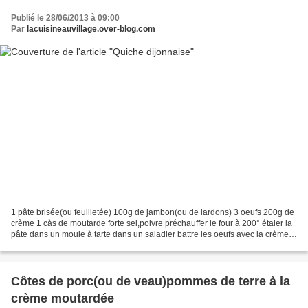
Publié le 28/06/2013 à 09:00
Par
lacuisineauvillage.over-blog.com
1 pâte brisée(ou feuilletée) 100g de jambon(ou de lardons) 3 oeufs 200g de
crème 1 càs de moutarde forte sel,poivre préchauffer le four à 200° étaler la
pâte dans un moule à tarte dans un saladier battre les oeufs avec la crème
et la moutarde,sel et poivre...
Côtes de porc(ou de veau)pommes de terre à la
crème moutardée