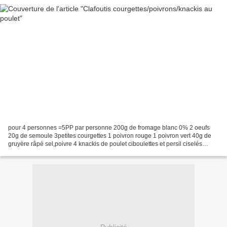
pour 4 personnes =5PP par personne 200g de fromage blanc 0% 2 oeufs
20g de semoule 3petites courgettes 1 poivron rouge 1 poivron vert 40g de
gruyère râpé sel,poivre 4 knackis de poulet ciboulettes et persil ciselés
préchauffer le four à 200° dans un saladier...