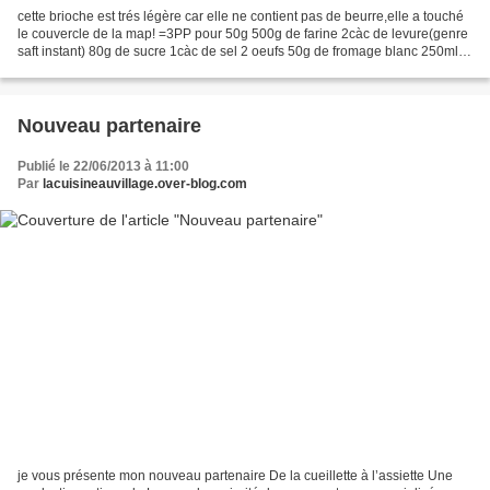
cette brioche est trés légère car elle ne contient pas de beurre,elle a touché
le couvercle de la map! =3PP pour 50g 500g de farine 2càc de levure(genre
saft instant) 80g de sucre 1càc de sel 2 oeufs 50g de fromage blanc 250ml
de lait mettre tous les...
Nouveau partenaire
Publié le 22/06/2013 à 11:00
Par
lacuisineauvillage.over-blog.com
je vous présente mon nouveau partenaire De la cueillette à l’assiette Une