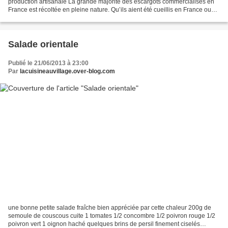
production artisanale La grande majorité des escargots commercialisés en
France est récoltée en pleine nature. Qu’ils aient été cueillis en France ou
Europe centrale ou méditerranéenne,...
Salade orientale
Publié le 21/06/2013 à 23:00
Par
lacuisineauvillage.over-blog.com
une bonne petite salade fraîche bien appréciée par cette chaleur 200g de
semoule de couscous cuite 1 tomates 1/2 concombre 1/2 poivron rouge 1/2
poivron vert 1 oignon haché quelques brins de persil finement ciselés