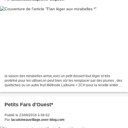
la saison des mirabelles arrive,voici un petit dessert tout léger et très
protéïné pour les utiliser,on peut bien sûr les remplacer par des prunes , des
quetsches ou un autre fruit Méthode Laïtoumi = 2CH pour la recette entière
pour celles qui font WW,la...
Petits Fars d'Ouest*
Publié le 23/08/2016 à 08:02
Par
lacuisineauvillage.over-blog.com