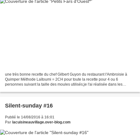
une très bonne recette du chef Gilbert Guyon du restaurant l'Ambroisie à
Quimper Méthode Laïtoumi = 2CH pour toute la recette pour 4 ou 6
personnes suivant la taille des moules utilisés;je l'ai réalisée dans les
moules à muffins 100g de pommes de terre(princesse...
Silent-sunday #16
Publié le 14/08/2016 à 16:01
Par
lacuisineauvillage.over-blog.com