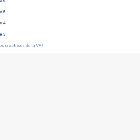
e 6
e 5
e 4
e 3
s créatrices de la VF !
e 2
e 1
e Mektoub My Love arrive enfin ! Rencontre avec Shaïn Boumedine et Sal
i : après Toni en famille
elle réalise le bouleversant Dites lui que je l'aime
ais ! Rencontre autour de Vie privée de Rebecca Zlotowski
 de Marguerite, Grave... Rencontre avec Ella Rumpf
 Les Rêveurs, un film intime sur la santé mentale