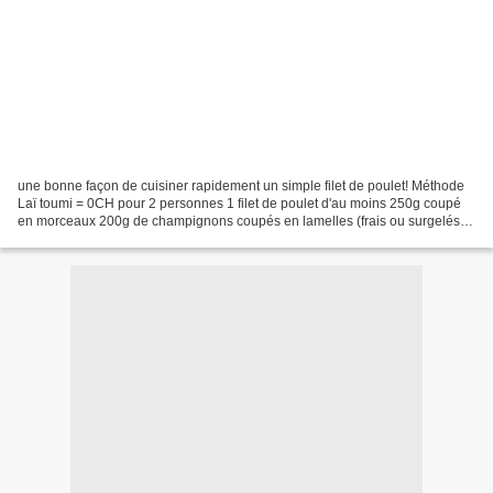
une bonne façon de cuisiner rapidement un simple filet de poulet! Méthode
Laï toumi = 0CH pour 2 personnes 1 filet de poulet d'au moins 250g coupé
en morceaux 200g de champignons coupés en lamelles (frais ou surgelés) 1
oignon émincé 2 càs de sauce soja...