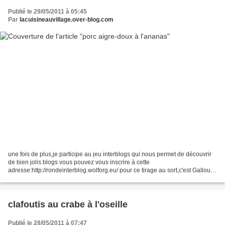
Publié le 29/05/2011 à 05:45
Par
lacuisineauvillage.over-blog.com
une fois de plus,je participe au jeu interblogs qui nous permet de découvrir
de bien jolis blogs vous pouvez vous inscrire à cette
adresse:http://rondeinterblog.wolforg.eu/ pour ce tirage au sort,c'est Gallou
du blog "tous au fourneau" qui vient "piocher"...
clafoutis au crabe à l'oseille
Publié le 28/05/2011 à 07:47