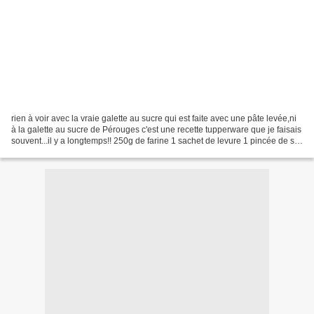
rien à voir avec la vraie galette au sucre qui est faite avec une pâte levée,ni
à la galette au sucre de Pérouges c'est une recette tupperware que je faisais
souvent...il y a longtemps!! 250g de farine 1 sachet de levure 1 pincée de sel
200g de sucre(j'en...