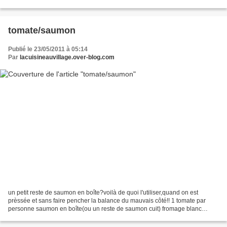
dans une poêle,faire juste...
tomate/saumon
Publié le 23/05/2011 à 05:14
Par
lacuisineauvillage.over-blog.com
un petit reste de saumon en boîte?voilà de quoi l'utiliser,quand on est
prèssée et sans faire pencher la balance du mauvais côté!! 1 tomate par
personne saumon en boîte(ou un reste de saumon cuit) fromage blanc
olives noires couper le dessus des tomates,les...