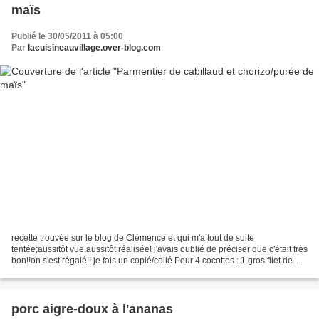
maïs
Publié le 30/05/2011 à 05:00
Par
lacuisineauvillage.over-blog.com
recette trouvée sur le blog de Clémence et qui m'a tout de suite
tentée;aussitôt vue,aussitôt réalisée! j'avais oublié de préciser que c'était très
bon!!on s'est régalé!! je fais un copié/collé Pour 4 cocottes : 1 gros filet de
cabillaud 1 gros oignon...
porc aigre-doux à l'ananas