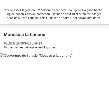
recette assez légère pour 2 personnes pennes 1 courgette 1 oignon haché
100g de bacon 4 càs de parmesan 2 jaunes d'oeuf 10 cl de crème allégée
1/2 càc de curry(à l'origine,c'était 2 doses de safran) sel,poivre faire dorer
l'oignon avec un peu d'huile...
Mousse à la banane
Publié le 26/05/2011 à 09:25
Par
lacuisineauvillage.over-blog.com