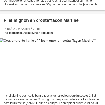
pommes de terres cuites fromage blanc échalottes hachées ail haché
ciboulettes finement coupées sel 30g de munster par petit plat jambon blanc
ou bacon coupé en lanières mèlanger:fromage...
Filet mignon en croûte"façon Martine"
Publié le 23/05/2011 à 23:00
Par
lacuisineauvillage.over-blog.com
merci Martine pour cette bonne recette qui a toujours eu du succés 1 filet
mignon mousse de canard 2 ou 3 gros champignons de Paris 1 rouleau de
pâte feuilletée sel,poivre 1 jaune d'oeuf pour dorer préchauffer le four à 200°