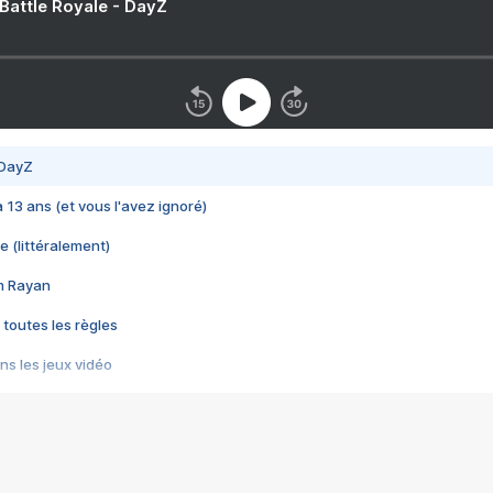
 Battle Royale - DayZ
 DayZ
 a 13 ans (et vous l'avez ignoré)
e (littéralement)
im Rayan
 toutes les règles
s les jeux vidéo
us choquant de Rockstar ? - Le scandale BULLY
e plus moche de Steam
du RÊVE tourne au CAUCHEMAR