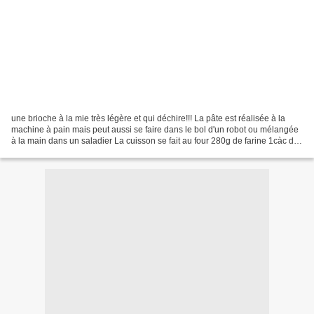
une brioche à la mie très légère et qui déchire!!! La pâte est réalisée à la
machine à pain mais peut aussi se faire dans le bol d'un robot ou mélangée
à la main dans un saladier La cuisson se fait au four 280g de farine 1càc de
levure de boulanger sèche...