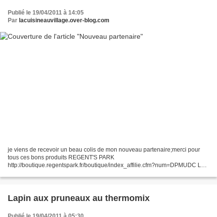
Publié le 19/04/2011 à 14:05
Par
lacuisineauvillage.over-blog.com
je viens de recevoir un beau colis de mon nouveau partenaire;merci pour
tous ces bons produits REGENT'S PARK
http://boutique.regentspark.fr/boutique/index_affilie.cfm?num=DPMUDC La
marque Regent’s park a été créée à l’origine par un grand groupe
industriel...
Lapin aux pruneaux au thermomix
Publié le 19/04/2011 à 05:30