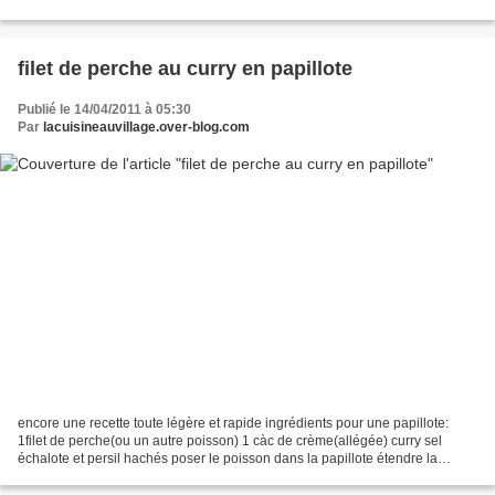
Préparation : Emincez ail, carotte...
filet de perche au curry en papillote
Publié le 14/04/2011 à 05:30
Par
lacuisineauvillage.over-blog.com
encore une recette toute légère et rapide ingrédients pour une papillote:
1filet de perche(ou un autre poisson) 1 càc de crème(allégée) curry sel
échalote et persil hachés poser le poisson dans la papillote étendre la
crème dessus saupoudrer de curry...