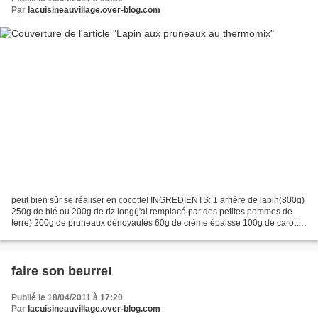
Par
lacuisineauvillage.over-blog.com
peut bien sûr se réaliser en cocotte! INGREDIENTS: 1 arrière de lapin(800g)
250g de blé ou 200g de riz long(j'ai remplacé par des petites pommes de
terre) 200g de pruneaux dénoyautés 60g de crème épaisse 100g de carotte
1 oignon 1 bouquet garni 350g de...
faire son beurre!
Publié le 18/04/2011 à 17:20
Par
lacuisineauvillage.over-blog.com