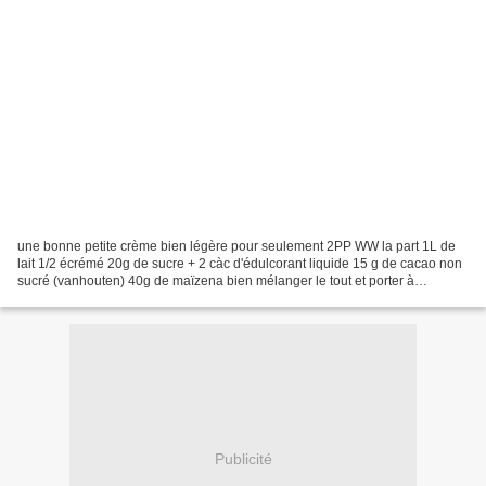
une bonne petite crème bien légère pour seulement 2PP WW la part 1L de
lait 1/2 écrémé 20g de sucre + 2 càc d'édulcorant liquide 15 g de cacao non
sucré (vanhouten) 40g de maïzena bien mélanger le tout et porter à
ébullition,cuire 3mn remplir des pots...
Publicité