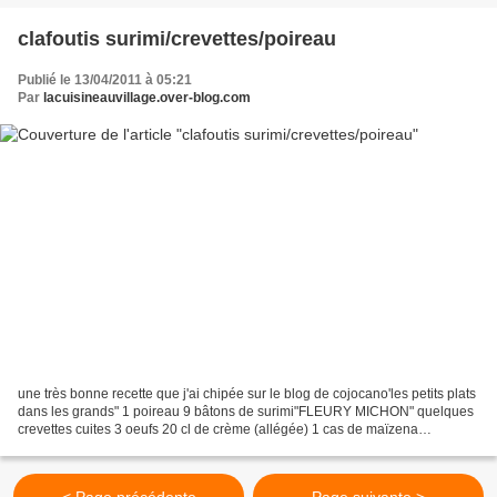
clafoutis surimi/crevettes/poireau
Publié le 13/04/2011 à 05:21
Par
lacuisineauvillage.over-blog.com
une très bonne recette que j'ai chipée sur le blog de cojocano'les petits plats
dans les grands" 1 poireau 9 bâtons de surimi"FLEURY MICHON" quelques
crevettes cuites 3 oeufs 20 cl de crème (allégée) 1 cas de maïzena
sel,poivre noix de muscade curry Nettoyer...