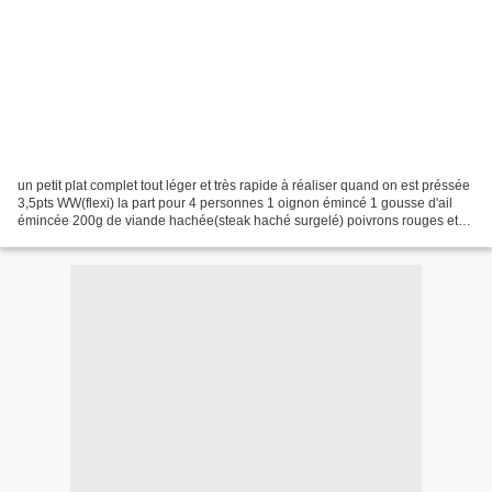
un petit plat complet tout léger et très rapide à réaliser quand on est préssée
3,5pts WW(flexi) la part pour 4 personnes 1 oignon émincé 1 gousse d'ail
émincée 200g de viande hachée(steak haché surgelé) poivrons rouges et
verts en lanières (surgelés)...