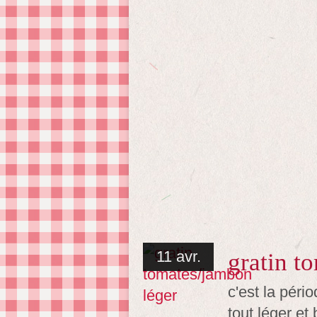
11 avr.
gratin t
c'est la péri
tout léger e