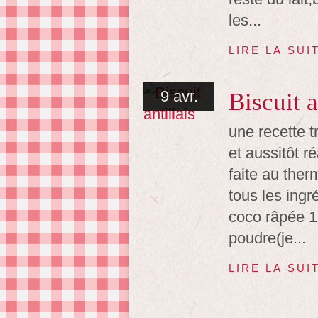
les...
LIRE LA SUI
9 avr.
Biscuit a
une recette 
et aussitôt ré
faite au ther
tous les ingr
coco râpée 1
poudre(je...
LIRE LA SUI