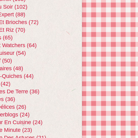
u Soir
(102)
xpert
(88)
Et Brioches
(72)
Et Riz
(70)
s
(65)
t Watchers
(64)
uiseur
(54)
f
(50)
aires
(48)
 -quiches
(44)
(42)
s De Terre
(36)
es
(36)
Délices
(26)
terblogs
(24)
r En Cuisine
(24)
e Minute
(23)
n Des Astuces
(21)