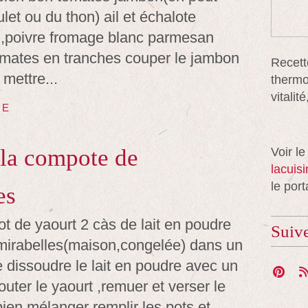
let ou du thon) ail et échalote
,poivre fromage blanc parmesan
omates en tranches couper le jambon
Recett
mettre...
thermo
vitali
TE
 la compote de
Voir le
lacuis
le port
es
pot de yaourt 2 càs de lait en poudre
Suiv
irabelles(maison,congelée) dans un
re dissoudre le lait en poudre avec un
jouter le yaourt ,remuer et verser le
,bien mélanger remplir les pots et