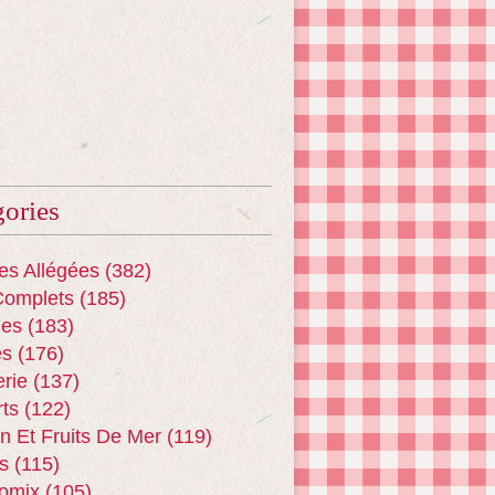
ories
es Allégées
(382)
Complets
(185)
es
(183)
es
(176)
erie
(137)
ts
(122)
n Et Fruits De Mer
(119)
s
(115)
omix
(105)