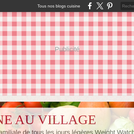
Tous nos blogs cuisine
Publicité
NE AU VILLAGE
amiliale de tous les jours,légères Weight Watc