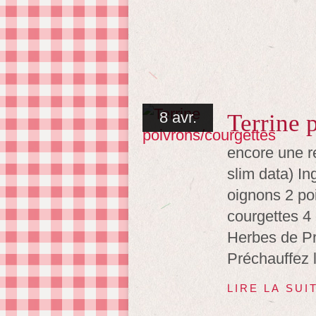
8 avr.
Terrine 
encore une re
slim data) In
oignons 2 po
courgettes 4
Herbes de Pr
Préchauffez l
LIRE LA SUI