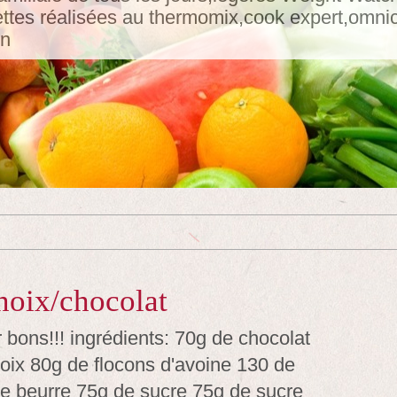
tes réalisées au thermomix,cook expert,omnicui
in
noix/chocolat
r bons!!! ingrédients: 70g de chocolat
noix 80g de flocons d'avoine 130 de
de beurre 75g de sucre 75g de sucre