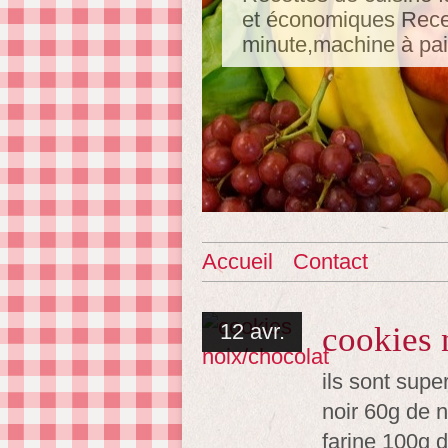
et économiques Recet
minute,machine à pa
Accueil
Contact
12 avr.
cookies 
ils sont supe
noir 60g de 
farine 100g 