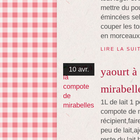
mettre du pou
émincées sel
couper les t
en morceaux 
LIRE LA SUI
10 avr.
yaourt à
mirabell
1L de lait 1 
compote de m
récipient,fai
peu de lait,a
reste du lait