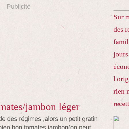
Publicité
Sur 
des r
famil
jours
écono
l'ori
rien 
recet
omates/jambon léger
ode des régimes ,alors un petit gratin
t bien bon tomates jambon(on peut