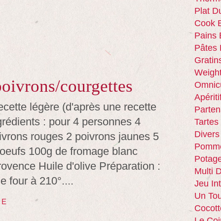
Plat D
Cook E
Pains 
Pâtes 
Gratin
Weigh
poivrons/courgettes
Omnic
Apériti
cette légère (d'après une recette
Parten
grédients : pour 4 personnes 4
Tartes
Divers
ivrons rouges 2 poivrons jaunes 5
Pomme
 oeufs 100g de fromage blanc
Potag
ovence Huile d'olive Préparation :
Multi 
e four à 210°....
Jeu In
Un Tou
TE
Cocott
Le Coi