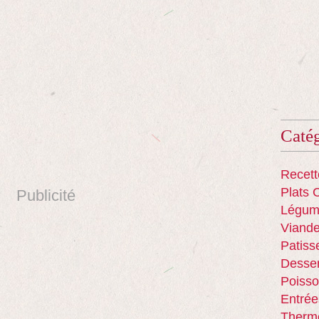
Catég
Recett
Plats 
Publicité
Légum
Viand
Patiss
Desser
Poisso
Entrée
Therm