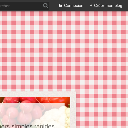
Connexion
+
Créer mon blog
hers,simples,rapides